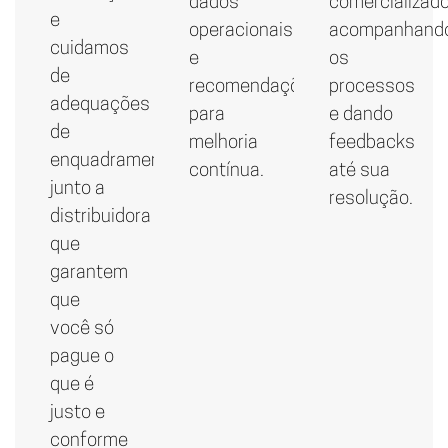
dados
comercializado
e
operacionais
acompanhand
cuidamos
e
os
de
recomendações
processos
adequações
para
e dando
de
melhoria
feedbacks
enquadramento
contínua.
até sua
junto a
resolução.
distribuidora
que
garantem
que
você só
pague o
que é
justo e
conforme