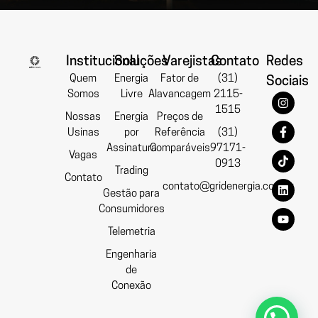
Institucional
Soluções
Varejistas
Contato
Redes
Quem
Energia
Fator de
(31)
Sociais
Somos
Livre
Alavancagem
2115-
1515
Nossas
Energia
Preços de
Usinas
por
Referência
(31)
Assinatura
Comparáveis
97171-
Vagas
0913
Trading
Contato
contato@gridenergia.com.br
Gestão para
Consumidores
Telemetria
Engenharia
de
Conexão