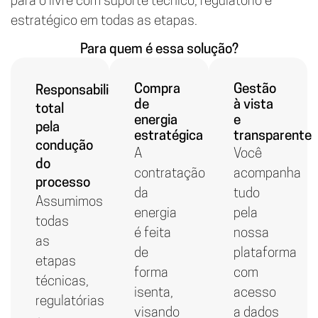
para o livre com suporte técnico, regulatório e
estratégico em todas as etapas.
Para quem é essa solução?
Compra
Gestão
Responsabilidade
de
à vista
total
energia
e
pela
estratégica
transparente
condução
A
Você
do
contratação
acompanha
processo
da
tudo
Assumimos
energia
pela
todas
é feita
nossa
as
de
plataforma
etapas
forma
com
técnicas,
isenta,
acesso
regulatórias
visando
a dados