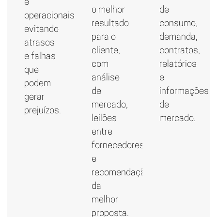
e
o melhor
de
operacionais,
resultado
consumo,
evitando
para o
demanda,
atrasos
cliente,
contratos,
e falhas
com
relatórios
que
análise
e
podem
de
informações
gerar
mercado,
de
prejuízos.
leilões
mercado.
entre
fornecedores
e
recomendação
da
melhor
proposta.