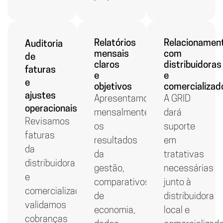
Relatórios
Relacionamen
Auditoria
mensais
com
de
claros
distribuidoras
faturas
e
e
e
objetivos
comercializad
ajustes
Apresentamos
A GRID
operacionais
mensalmente
dará
Revisamos
os
suporte
faturas
resultados
em
da
da
tratativas
distribuidora
gestão,
necessárias
e
comparativos
junto à
comercializadora,
de
distribuidora
validamos
economia,
local e
cobranças