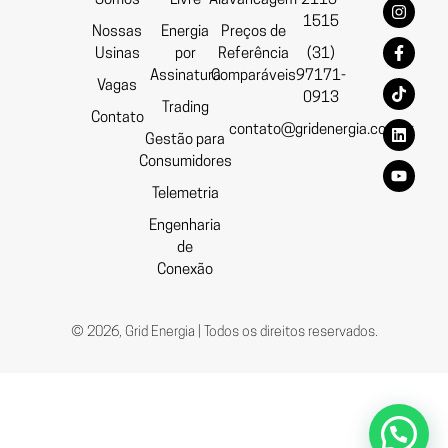
Somos
Livre
Alavancagem
2115-
1515
Nossas
Energia
Preços de
Usinas
por
Referência
(31)
Assinatura
Comparáveis
97171-
Vagas
0913
Trading
Contato
contato@gridenergia.com.br
Gestão para
Consumidores
Telemetria
Engenharia
de
Conexão
© 2026, Grid Energia | Todos os direitos reservados.